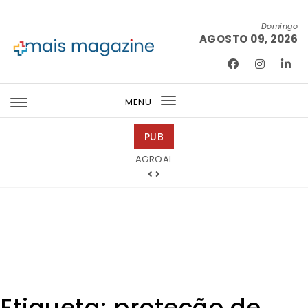
Skip to content
Domingo
AGOSTO 09, 2026
Mais Magazine
MENU
Toggle
navigation
PUB
AGROAL
Bondex
Etiqueta:
proteção de