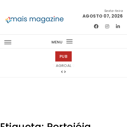
Skip to content
Sexta-feira
AGOSTO 07, 2026
Mais Magazine
MENU
Toggle
navigation
PUB
Tintas 2000
Etiqueta:
Portojóia