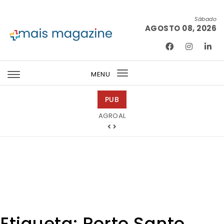
Skip to content
Sábado
AGOSTO 08, 2026
Mais Magazine
MENU
Toggle
navigation
PUB
Tintas 2000
Etiqueta:
Porto Santo