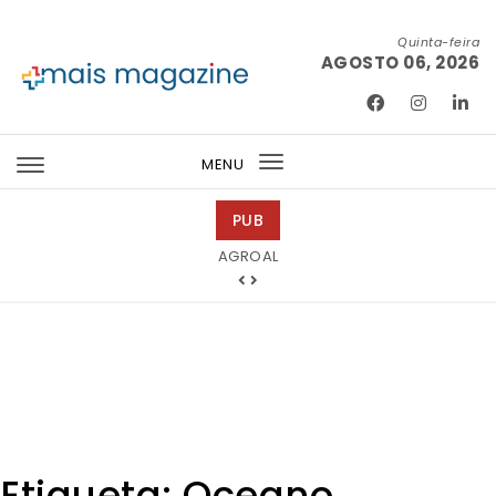
Skip to content
Quinta-feira
AGOSTO 06, 2026
Mais Magazine
MENU
Toggle
navigation
PUB
Ricardo Junqueira Fotografia
AGROAL
Etiqueta:
Oceano