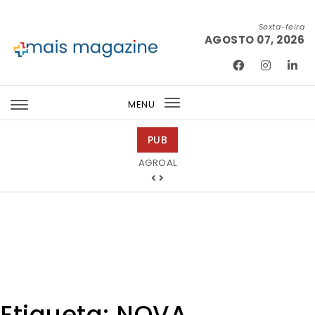
Skip to content
Sexta-feira
AGOSTO 07, 2026
Mais Magazine
MENU
Toggle
navigation
PUB
Tintas 2000
Etiqueta:
NOVA