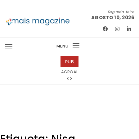
Skip to content
Segunda-feira
AGOSTO 10, 2026
Mais Magazine
MENU
Toggle
navigation
PUB
Mondega Gourmet
Etiqueta:
Nisa