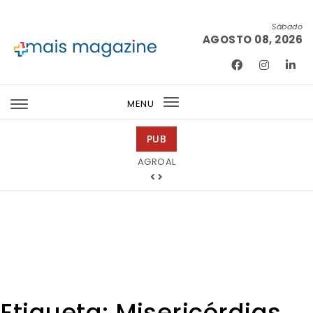
Skip to content
Sábado
AGOSTO 08, 2026
Mais Magazine
MENU
Toggle
navigation
PUB
Tintas 2000
Etiqueta:
Misericórdias