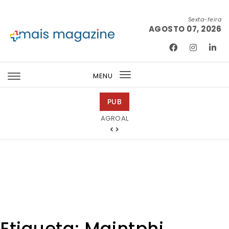
Skip to content
Sexta-feira
AGOSTO 07, 2026
Mais Magazine
MENU
Toggle
navigation
PUB
Idanha-a-Nova
Etiqueta:
Maintphi