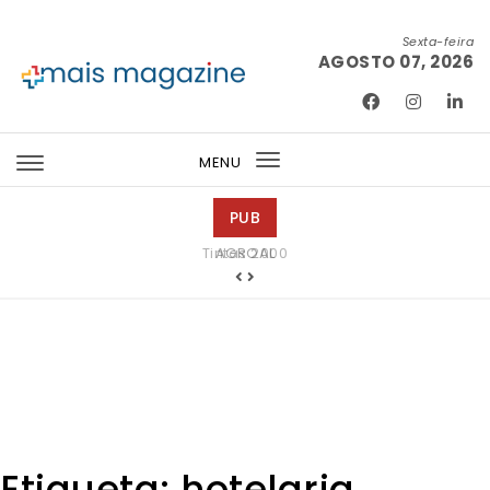
Skip to content
Sexta-feira
AGOSTO 07, 2026
Mais Magazine
MENU
Toggle
navigation
PUB
Tintas 2000
Etiqueta:
hotelaria