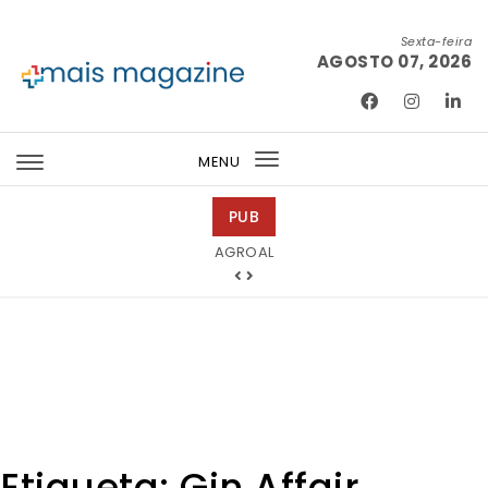
Skip to content
Sexta-feira
AGOSTO 07, 2026
Mais Magazine
MENU
Toggle
navigation
PUB
Tintas 2000
Etiqueta:
Gin Affair