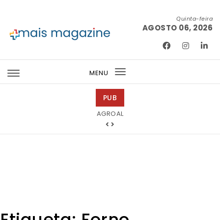
Skip to content
Quinta-feira
AGOSTO 06, 2026
Mais Magazine
MENU
Toggle
navigation
PUB
Tintas 2000
Etiqueta:
Forno