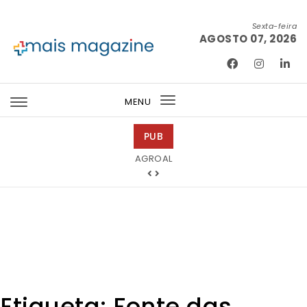
Skip to content
Sexta-feira
AGOSTO 07, 2026
Mais Magazine
MENU
Toggle
navigation
PUB
Tintas 2000
Etiqueta:
Fonte das