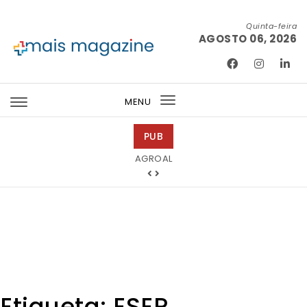
Skip to content
Quinta-feira
AGOSTO 06, 2026
Mais Magazine
MENU
Toggle
navigation
PUB
Abreu Advogados
AGROAL
Etiqueta:
ESEP