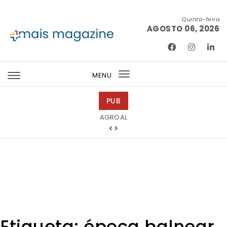
Skip to content
Quinta-feira
AGOSTO 06, 2026
Mais Magazine
MENU
Toggle
navigation
PUB
Mondega Gourmet
AGROAL
Etiqueta:
época balnear