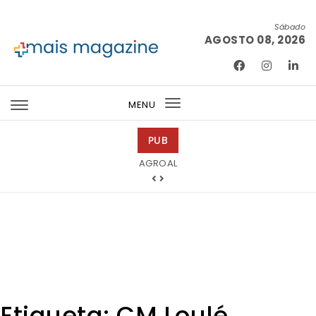
Skip to content
Sábado
AGOSTO 08, 2026
Mais Magazine
MENU
Toggle
navigation
PUB
Tintas 2000
Etiqueta:
CM Loulé