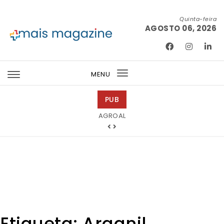
Skip to content
Quinta-feira
AGOSTO 06, 2026
Mais Magazine
MENU
Toggle
navigation
PUB
Tintas 2000
AGROAL
Etiqueta:
Arganil