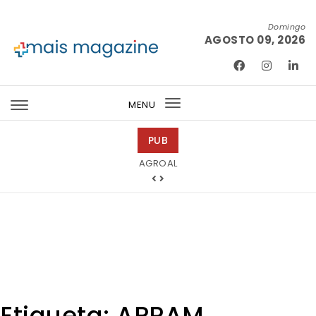
Skip to content
Domingo
AGOSTO 09, 2026
Mais Magazine
MENU
Toggle
navigation
PUB
Tintas 2000
Etiqueta:
APRAM