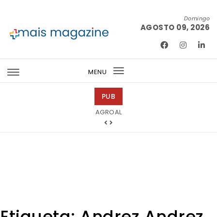
Skip to content
Domingo
AGOSTO 09, 2026
Mais Magazine
MENU
Toggle
navigation
PUB
Tintas 2000
AGROAL
Etiqueta:
Andrez Andrez