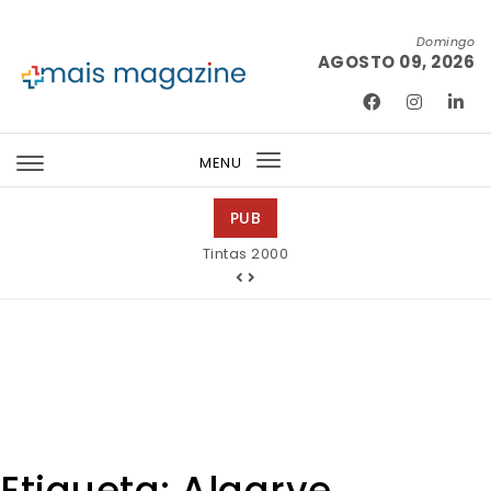
Skip to content
Domingo
AGOSTO 09, 2026
Mais Magazine
MENU
Toggle
navigation
PUB
Tintas 2000
Etiqueta:
Algarve