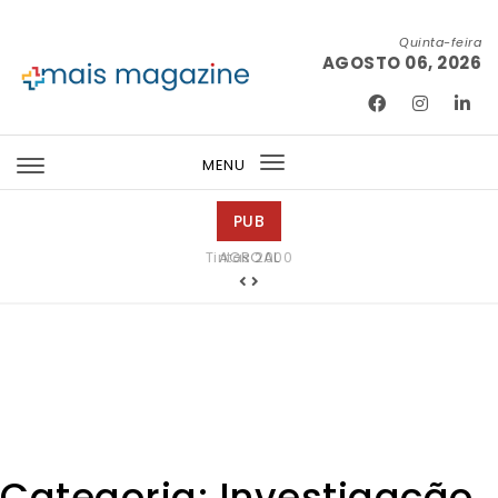
Skip to content
Quinta-feira
AGOSTO 06, 2026
Mais Magazine
MENU
Toggle
navigation
PUB
Tintas 2000
Categoria:
Investigação