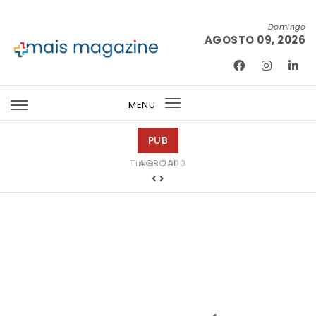
Skip to content
Domingo
AGOSTO 09, 2026
Mais Magazine
MENU
Toggle
navigation
PUB
Tintas 2000