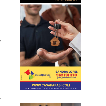
e
m
,