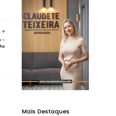
-->
>
a –
lha
Mais Destaques