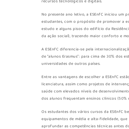
recursos tecnológicos e digitais.
No presente ano letivo, a ESEnfC iniciou um 
estudantes, com o propósito de promover a e
estudo e alguns pisos do edifício da Residênc
da ação social), trazendo maior conforto e m
A ESEnfC diferencia-se pela internacionalizaç
de “alunos Erasmus”: para cima de 30% dos es
universidades de outros países.
Entre as vantagens de escolher a ESEnfC estão,
licenciatura, assim como projetos de intervenç
saúde com elevados níveis de desenvolvimento
dos alunos frequentam ensinos clínicos (50% d
Os estudantes dos vários cursos da ESEnfC ben
equipamentos de média e alta-fidelidade, que 
aprofundar as competências técnicas antes do