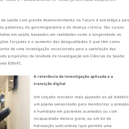
2º ciclo) e 1 doutoramento (3º ciclo), já com duas edições em
da saúde com grande desenvolvimento no futuro é estratégica par
os paliativos, da gerontogeriatria e da doença crónica. São cursos
dades em saúde, baseados em realidades como a longevidade, as
grações forçadas e o aumento das desigualdades. E que têm como
ultante de uma investigação vocacionada para a satisfação das
ido propósitos da Unidade de Investigação em Ciências da Saúde:
pela ESEnfC.
A relevância da investigação aplicada e a
transição digital
Um calçado inovador mais ajustado ao pé diabétic
um pijama sensorizado para monitorizar a pressão
e humidade em pacientes acamados ou com
incapacidade motora grave, ou um kit de
hidratação subcutânea (que permite uma