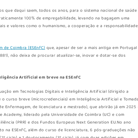
os que daqui saem, todos os anos, para o sistema nacional de saúde
raticamente 100% de empregabilidade, levando na bagagem uma
nais e valores como o humanismo, a cooperação e a responsabilidade
m de Coimbra (ESEnfC)
que, apesar de ser a mais antiga em Portugal
81), não deixa de procurar atualizar-se, inovar e dotar-se dos
eligência Artificial em breve na ESEnfC
ão em Tecnologias Digitais e Inteligência Artificial (dirigido a
 o curso breve (microcredenciais) em Inteligência Artificial e Tomad
 Enfermagem, de licenciatura e mestrado), que abrirão já em 2025 
e Academy, liderado pela Universidade de Coimbra (UC) e com
iliência (PRR) e dos Fundos Europeus Next Generation EU.No ano
to na ESEnfC, além do curso de licenciatura, 6 pós-graduações não