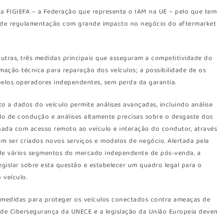
da FIGIEFA – a Federação que representa o IAM na UE – pelo que tem
u, de regulamentação com grande impacto no negócio do aftermarket
tras, três medidas principais que asseguram a competitividade do
rmação técnica para reparação dos veículos; a possibilidade de os
elos operadores independentes, sem perda da garantia.
o a dados do veículo permite análises avançadas, incluindo análise
ilo de condução e análises altamente precisas sobre o desgaste dos
ada com acesso remoto ao veículo e interação do condutor, atravé
 ser criados novos serviços e modelos de negócio. Alertada pela
s de vários segmentos do mercado independente de pós-venda, a
gislar sobre esta questão e estabelecer um quadro legal para o
 veículo.
 medidas para proteger os veículos conectados contra ameaças de
 de Cibersegurança da UNECE e a legislação da União Europeia deve