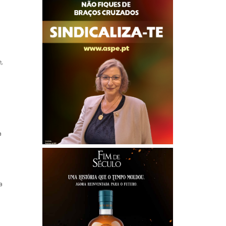
,
a
a