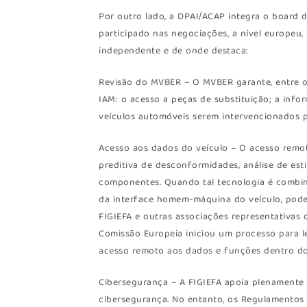
Por outro lado, a DPAI/ACAP integra o board 
participado nas negociações, a nível europe
independente e de onde destaca:
Revisão do MVBER – O MVBER garante, entre ou
IAM: o acesso a peças de substituição; a info
veículos automóveis serem intervencionados p
Acesso aos dados do veículo – O acesso remot
preditiva de desconformidades, análise de est
componentes. Quando tal tecnologia é combin
da interface homem-máquina do veículo, podem
FIGIEFA e outras associações representativa
Comissão Europeia iniciou um processo para le
acesso remoto aos dados e funções dentro do
Cibersegurança – A FIGIEFA apoia plenamente
cibersegurança. No entanto, os Regulamentos