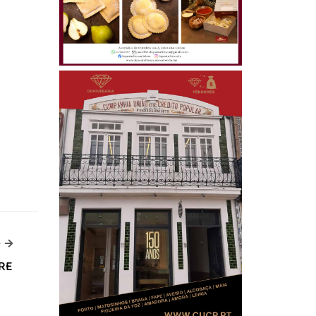
u
-->
>
FRE