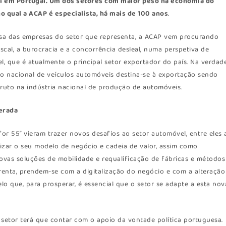
l em Portugal. Um dos setores com maior peso na economia do
no qual a ACAP é especialista, há mais de 100 anos
.
esa das empresas do setor que representa, a ACAP vem procurando
cal, a burocracia e a concorrência desleal, numa perspetiva de
, que é atualmente o principal setor exportador do país. Na verdade
o nacional de veículos automóveis destina-se à exportação sendo
ruto na indústria nacional de produção de automóveis.
erada
for 55” vieram trazer novos desafios ao setor automóvel, entre eles 
lizar o seu modelo de negócio e cadeia de valor, assim como
ovas soluções de mobilidade e requalificação de fábricas e métodos
renta, prendem-se com a digitalização do negócio e com a alteração
o que, para prosperar, é essencial que o setor se adapte a esta nov
 setor terá que contar com o apoio da vontade política portuguesa.