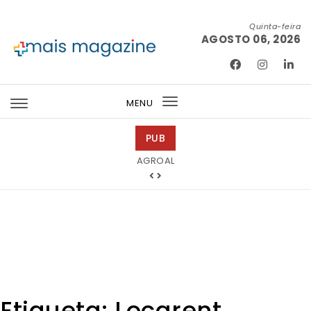
Skip to content
Quinta-feira
AGOSTO 06, 2026
Mais Magazine
MENU
Toggle
navigation
PUB
Ricardo Junqueira Fotografia
Etiqueta:
Locarent