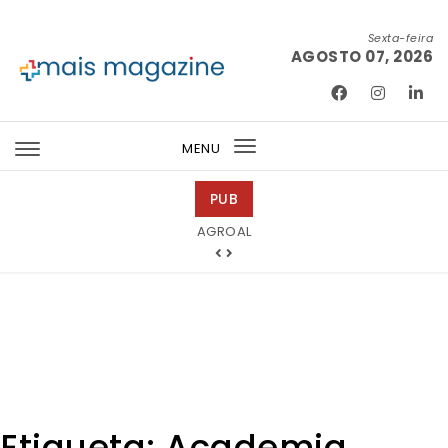
Skip to content
Sexta-feira
AGOSTO 07, 2026
Mais Magazine
MENU
Toggle
navigation
PUB
Tintas 2000
AGROAL
Etiqueta:
Academia