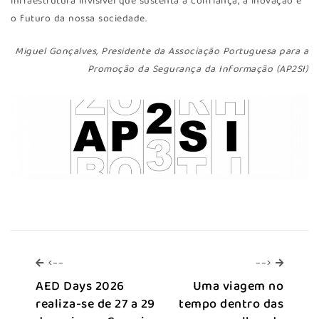
infraestrutura invisível que sustenta a confiança, a inovação e
o futuro da nossa sociedade.
Miguel Gonçalves, Presidente da Associação Portuguesa para a
Promoção da Segurança da Informação (AP2SI)
<--
-->
<--
-->
AED Days 2026
Uma viagem no
realiza-se de 27 a 29
tempo dentro das