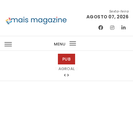
Skip to content
Sexta-feira
AGOSTO 07, 2026
Mais Magazine
MENU
Toggle
navigation
PUB
Tintas 2000