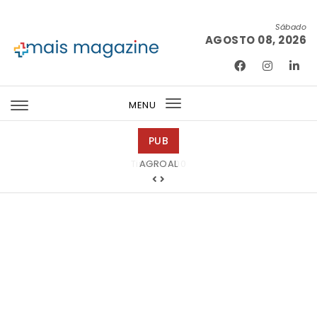
Skip to content
Sábado
AGOSTO 08, 2026
Mais Magazine
MENU
Toggle
navigation
PUB
Tintas 2000